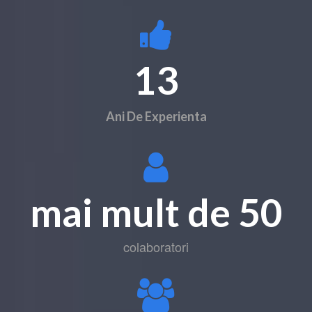
13
Ani De Experienta
mai mult de 50
colaboratori