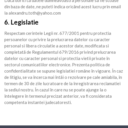
Daca doriti ca datele dumneavoastra personale sa fie scoase
din baza de date, ne puteti indica oricând acest lucru prin email
la alexandru.toth@yahoo.com
6. Legislatie
Respectam cerintele Legii nr. 677/2001 pentru protectia
persoanelor cu privire la prelucrarea datelor cu caracter
personal si libera circulatie a acestor date, modificata si
completatã de Regulamentul 679/2016 privind prelucrarea
datelor cu caracter personal si protectia vietii private în
sectorul comunicatiilor electronice. Prezenta politica de
confidentialitate se supune legislatiei române în vigoare. În caz
de litigiu, se va încerca mai întâi o rezolvare pe cale amiabila, în
termen de 30 de zile lucratoare de la înregistrarea reclamatiei
la sediul nostru. În cazul în care nu se poate ajunge la o
întelegere în termenul precizat anterior, va fi considerata
competenta instantei judecatoresti.