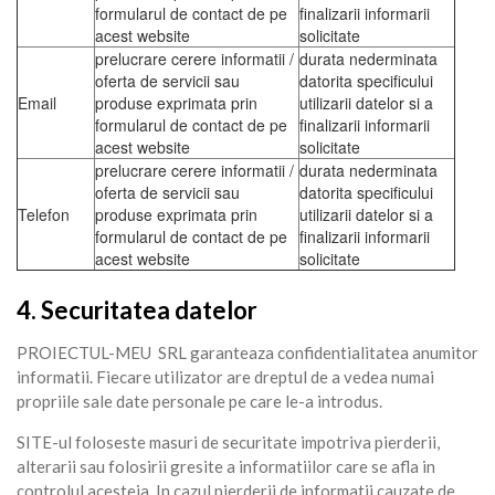
formularul de contact de pe
finalizarii informarii
acest website
solicitate
prelucrare cerere informatii /
durata nederminata
oferta de servicii sau
datorita specificului
Email
produse exprimata prin
utilizarii datelor si a
formularul de contact de pe
finalizarii informarii
acest website
solicitate
prelucrare cerere informatii /
durata nederminata
oferta de servicii sau
datorita specificului
Telefon
produse exprimata prin
utilizarii datelor si a
formularul de contact de pe
finalizarii informarii
acest website
solicitate
4. Securitatea datelor
PROIECTUL-MEU SRL garanteaza confidentialitatea anumitor
informatii. Fiecare utilizator are dreptul de a vedea numai
propriile sale date personale pe care le-a introdus.
SITE-ul foloseste masuri de securitate impotriva pierderii,
alterarii sau folosirii gresite a informatiilor care se afla in
controlul acesteia. In cazul pierderii de informatii cauzate de