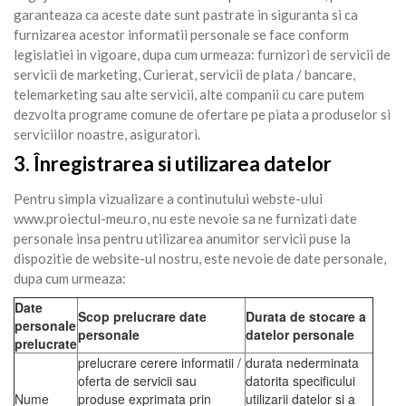
garanteaza ca aceste date sunt pastrate in siguranta si ca
furnizarea acestor informatii personale se face conform
legislatiei in vigoare, dupa cum urmeaza: furnizori de servicii de
servicii de marketing, Curierat, servicii de plata / bancare,
telemarketing sau alte servicii, alte companii cu care putem
dezvolta programe comune de ofertare pe piata a produselor si
serviciilor noastre, asiguratori.
3. Înregistrarea si utilizarea datelor
Pentru simpla vizualizare a continutului webste-ului
www.proiectul-meu.ro, nu este nevoie sa ne furnizati date
personale insa pentru utilizarea anumitor servicii puse la
dispozitie de website-ul nostru, este nevoie de date personale,
dupa cum urmeaza:
Date
Scop prelucrare date
Durata de stocare a
personale
personale
datelor personale
prelucrate
prelucrare cerere informatii /
durata nederminata
oferta de servicii sau
datorita specificului
Nume
produse exprimata prin
utilizarii datelor si a