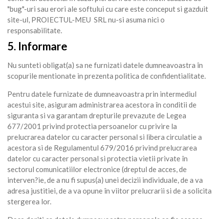
"bug"-uri sau erori ale softului cu care este conceput si gazduit
site-ul, PROIECTUL-MEU SRL nu-si asuma nici o
responsabilitate.
5. Informare
Nu sunteti obligat(a) sa ne furnizati datele dumneavoastra în
scopurile mentionate in prezenta politica de confidentialitate.
Pentru datele furnizate de dumneavoastra prin intermediul
acestui site, asiguram administrarea acestora în conditii de
siguranta si va garantam drepturile prevazute de Legea
677/2001 privind protectia persoanelor cu privire la
prelucrarea datelor cu caracter personal si libera circulatie a
acestora si de Regulamentul 679/2016 privind prelucrarea
datelor cu caracter personal si protectia vietii private în
sectorul comunicatiilor electronice (dreptul de acces, de
interven?ie, de a nu fi supus(a) unei decizii individuale, de a va
adresa justitiei, de a va opune în viitor prelucrarii si de a solicita
stergerea lor.